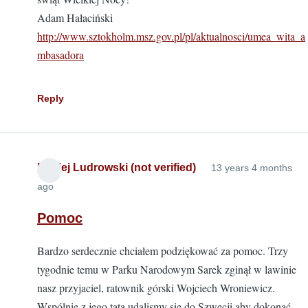
Adam Hałaciński
http://www.sztokholm.msz.gov.pl/pl/aktualnosci/umea_wita_a
mbasadora
Reply
Maciej Ludrowski (not verified)
13 years 4 months
ago
Pomoc
Bardzo serdecznie chciałem podziękować za pomoc. Trzy
tygodnie temu w Parku Narodowym Sarek zginął w lawinie
nasz przyjaciel, ratownik górski Wojciech Wroniewicz.
Wspólnie z jego tatą udalismy się do Szwecji aby dokonać