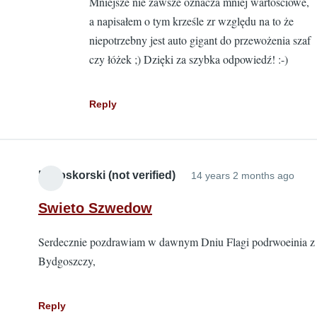
Mniejsze nie zawsze oznacza mniej wartościowe,
d
a napisałem o tym krześle zr względu na to że
U
niepotrzebny jest auto gigant do przewożenia szaf
b
czy łóżek ;) Dzięki za szybka odpowiedź! :-)
J
P
Reply
Bialoskorski (not verified)
14 years 2 months ago
Swieto Szwedow
Serdecznie pozdrawiam w dawnym Dniu Flagi podrwoeinia z
Bydgoszczy,
Reply