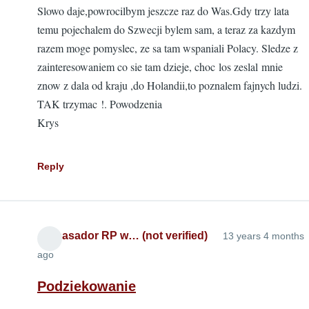
Slowo daje,powrocilbym jeszcze raz do Was.Gdy trzy lata
temu pojechalem do Szwecji bylem sam, a teraz za kazdym
razem moge pomyslec, ze sa tam wspaniali Polacy. Sledze z
zainteresowaniem co sie tam dzieje, choc los zeslal mnie
znow z dala od kraju ,do Holandii,to poznalem fajnych ludzi.
TAK trzymac !. Powodzenia
Krys
Reply
Ambasador RP w… (not verified)
13 years 4 months
ago
Podziekowanie