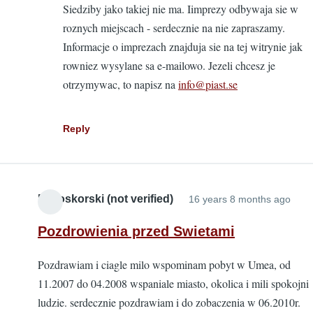
Siedziby jako takiej nie ma. Iimprezy odbywaja sie w
Pozdro
roznych miejscach - serdecznie na nie zapraszamy.
by
Informacje o imprezach znajduja sie na tej witrynie jak
Kamins
rowniez wysylane sa e-mailowo. Jezeli chcesz je
(not
otrzymywac, to napisz na
info@piast.se
verified
Reply
Bialoskorski (not verified)
16 years 8 months ago
Pozdrowienia przed Swietami
Pozdrawiam i ciagle milo wspominam pobyt w Umea, od
11.2007 do 04.2008 wspaniale miasto, okolica i mili spokojni
ludzie. serdecznie pozdrawiam i do zobaczenia w 06.2010r.