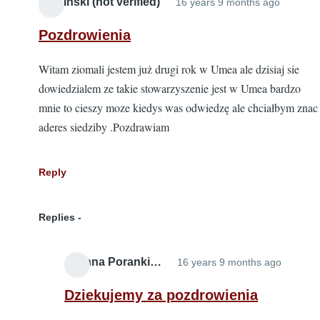
Kaminski (not verified)
16 years 9 months ago
verifie
Pozdrowienia
Witam ziomali jestem już drugi rok w Umea ale dzisiaj sie
dowiedzialem ze takie stowarzyszenie jest w Umea bardzo
mnie to cieszy moze kiedys was odwiedzę ale chciałbym znac
aderes siedziby .Pozdrawiam
Reply
Replies
Joanna Poranki…
16 years 9 months ago
In
reply
Dziekujemy za pozdrowienia
to