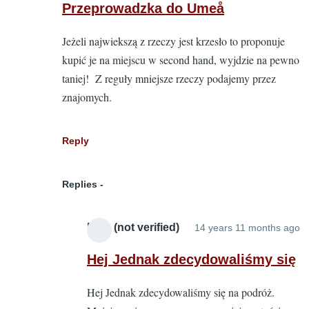
reply
Przeprowadzka do Umeå
to
Jeżeli najwiekszą z rzeczy jest krzesło to proponuje
Przep
kupić je na miejscu w second hand, wyjdzie na pewno
by
taniej! Z reguły mniejsze rzeczy podajemy przez
Mike
znajomych.
(not
verifie
Reply
Replies
Mike (not verified)
14 years 11 months ago
In
r
Hej Jednak zdecydowaliśmy się
to
Hej Jednak zdecydowaliśmy się na podróż.
P