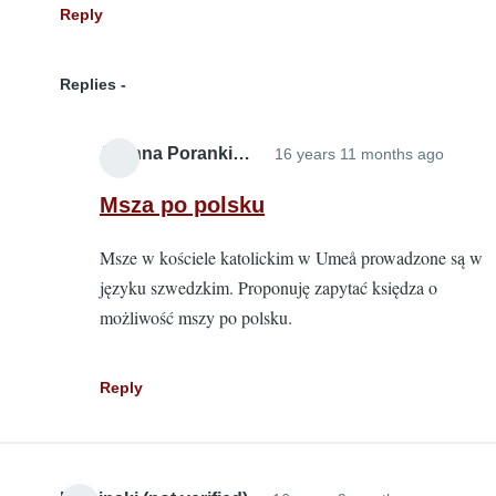
Reply
Replies
Joanna Poranki…
16 years 11 months ago
In
reply
Msza po polsku
to
Msze w kościele katolickim w Umeå prowadzone są w
Fajna
języku szwedzkim. Proponuję zapytać księdza o
strona
możliwość mszy po polsku.
nape
z
niej
Reply
by
Fenry
(not