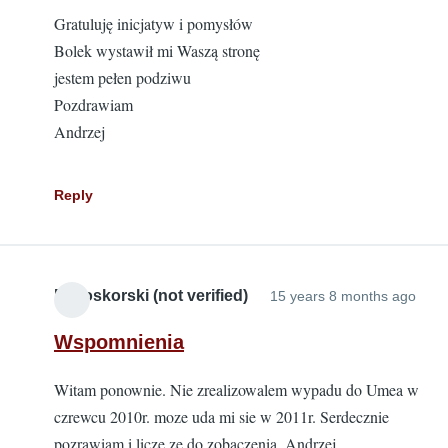
Gratuluję inicjatyw i pomysłów
Bolek wystawił mi Waszą stronę
jestem pełen podziwu
Pozdrawiam
Andrzej
Reply
Bialoskorski (not verified)
15 years 8 months ago
Wspomnienia
Witam ponownie. Nie zrealizowalem wypadu do Umea w
czrewcu 2010r. moze uda mi sie w 2011r. Serdecznie
pozrawiam i licze ze do zobaczenia .Andrzej