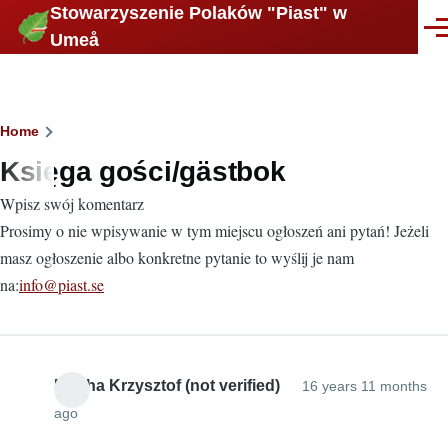
Stowarzyszenie Polaków "Piast" w
Skip to main content
Men
Umeå
Breadcrumb
Home
Księga gości/gästbok
Wpisz swój komentarz
Prosimy o nie wpisywanie w tym miejscu ogłoszeń ani pytań! Jeżeli
masz ogłoszenie albo konkretne pytanie to wyślij je nam
na:
info@piast.se
Mucha Krzysztof (not verified)
16 years 11 months
ago