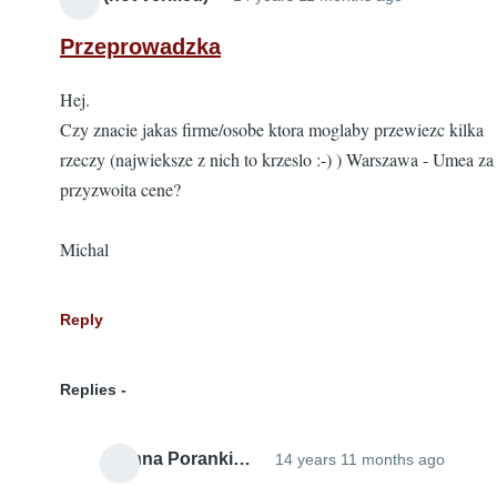
Przeprowadzka
Hej.
Czy znacie jakas firme/osobe ktora moglaby przewiezc kilka
rzeczy (najwieksze z nich to krzeslo :-) ) Warszawa - Umea za
przyzwoita cene?
Michal
Reply
Replies
Joanna Poranki…
14 years 11 months ago
In