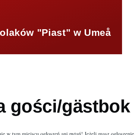
olaków "Piast" w Umeå
mb
a gości/gästbok
ie w tym miejscu ogłoszeń ani pytań! Jeżeli masz ogłoszenie