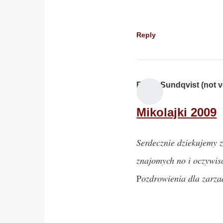
Reply
Edyta Sundqvist (not ve
Mikolajki 2009
Serdecznie dziekujemy z
znajomych no i oczywis
P
ozdrowienia dla zarz