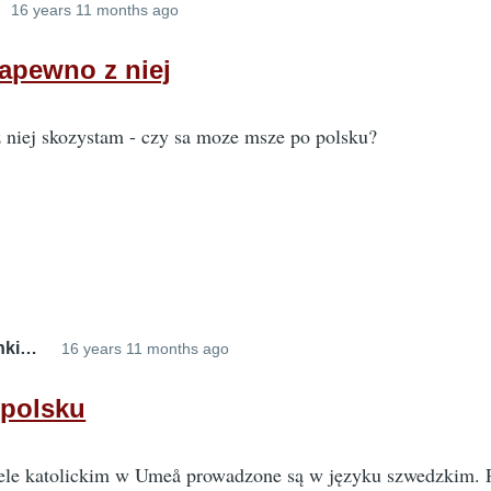
16 years 11 months ago
napewno z niej
z niej skozystam - czy sa moze msze po polsku?
nki…
16 years 11 months ago
In
reply
 polsku
to
Fajna
ele katolickim w Umeå prowadzone są w języku szwedzkim. 
strona,