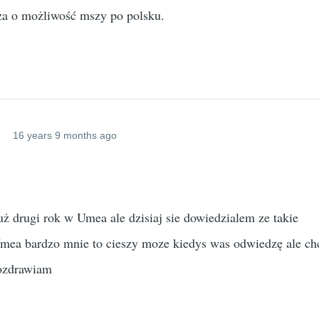
dza o możliwość mszy po polsku.
napewno
z
niej
by
Fenrych
(not
verified)
16 years 9 months ago
ż drugi rok w Umea ale dzisiaj sie dowiedzialem ze takie
Umea bardzo mnie to cieszy moze kiedys was odwiedzę ale ch
Pozdrawiam