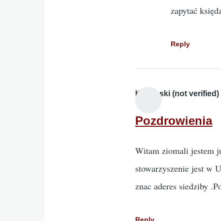
zapytać księ
Reply
Kaminski (not verified)
Pozdrowienia
Witam ziomali jestem ju
stowarzyszenie jest w 
znac aderes siedziby .
Reply