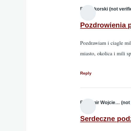
Bialoskorski (not verifi
Pozdrowienia 
Pozdrawiam i ciagle m
miasto, okolica i mili 
Reply
Radomir Wojcie… (not v
Serdeczne podz