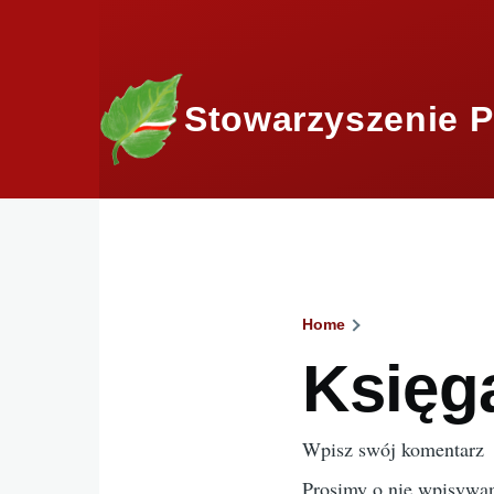
Skip to main content
Stowarzyszenie P
Home
Breadcru
Księg
Wpisz swój komentarz
Prosimy o nie wpisywan