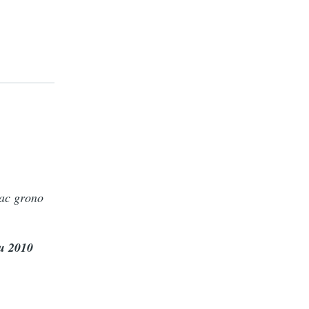
kac grono
u 2010