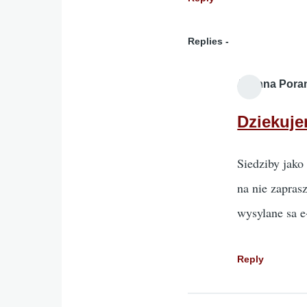
Replies
Joanna Pora
Dziekuje
Siedziby jako
na nie zapras
wysylane sa e
Reply