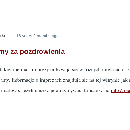
nki…
16 years 9 months ago
In
reply
my za pozdrowienia
to
Pozdrowienia
 takiej nie ma. Iimprezy odbywaja sie w roznych miejscach - 
by
zamy. Informacje o imprezach znajduja sie na tej witrynie jak
Kaminski
(not
-mailowo. Jezeli chcesz je otrzymywac, to napisz na
info@pia
verified)