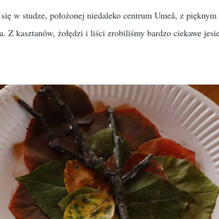
się w studze, położonej niedaleko centrum Umeå, z piękny
a. Z kasztanów, żołędzi i liści zrobiliśmy bardzo ciekawe jesi