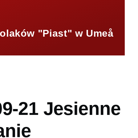
olaków "Piast" w Umeå
mb
09-21 Jesienne
anie