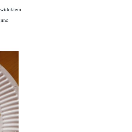
m widokiem
enne