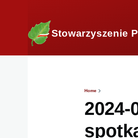
Skip to main content
Stowarzyszenie P
Home
Breadcru
2024-
spotk