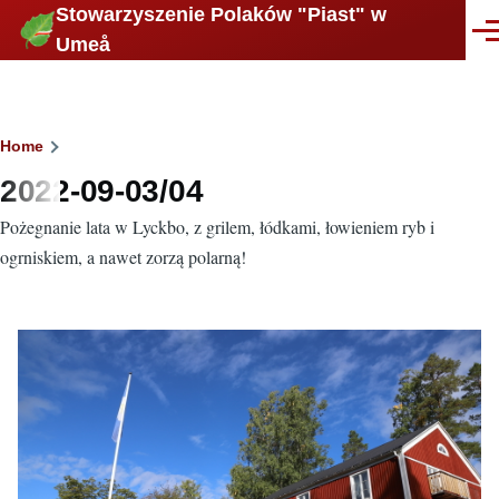
Stowarzyszenie Polaków "Piast" w
Skip to main content
Men
Umeå
Breadcrumb
Home
2022-09-03/04
Pożegnanie lata w Lyckbo, z grilem, łódkami, łowieniem ryb i
ogrniskiem, a nawet zorzą polarną!