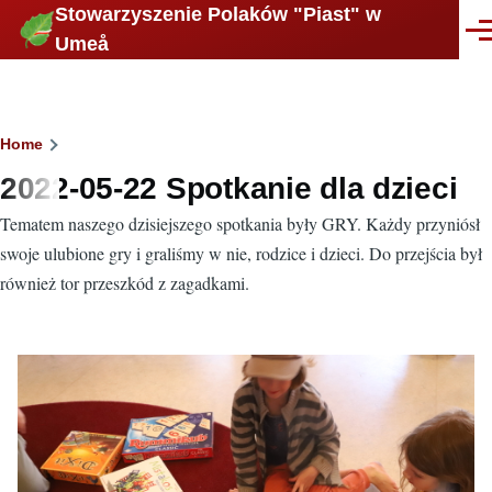
Stowarzyszenie Polaków "Piast" w
Skip to main content
Men
Umeå
Breadcrumb
Home
2022-05-22 Spotkanie dla dzieci
Tematem naszego dzisiejszego spotkania były GRY. Każdy przyniósł
swoje ulubione gry i graliśmy w nie, rodzice i dzieci. Do przejścia był
również tor przeszkód z zagadkami.