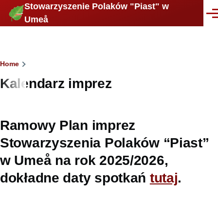
Stowarzyszenie Polaków "Piast" w
Skip to main content
Men
Umeå
Breadcrumb
Home
Kalendarz imprez
Ramowy Plan imprez
Stowarzyszenia Polaków “Piast”
w Umeå na rok 2025/2026,
dokładne daty spotkań
tutaj
.